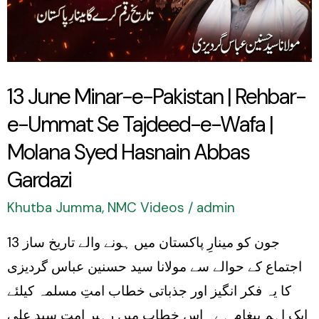
Pakistan
|
Rehbar-
e-
13 June Minar-e-Pakistan | Rehbar-
Ummat
e-Ummat Se Tajdeed-e-Wafa |
Se
Tajdeed-
Molana Syed Hasnain Abbas
e-
Gardazi
Wafa
Khutba Jumma
,
NMC Videos
/
admin
|
Molana
13 جون کو مینارِ پاکستان میں ہونے والے تاریخ ساز
Syed
اجتماع کے حوالے سے مولانا سید حسنین عباس گردیزی
Hasnain
کا یہ فکر انگیز اور جذباتی خطاب امتِ مسلمہ کیلئے
Abbas
ایک اہم پیغام ہے۔ اس خطاب میں رہبرِ امت سید علی