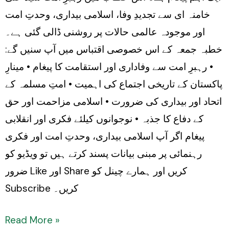
Gardazi
خامنہ ای سے تجدیدِ وفا، اسلامی بیداری، وحدتِ امت
اور موجودہ عالمی حالات پر روشنی ڈالی گئی ہے۔
خطبہ جمعہ کے اس خصوصی اقتباس میں آپ سنیں گے:
• رہبرِ امت سے وفاداری اور استقامت کا پیغام • مینارِ
پاکستان کے تاریخی اجتماع کی اہمیت • امتِ مسلمہ کے
اتحاد اور بیداری کی ضرورت • اسلامی مزاحمت اور حق
کے دفاع کا جذبہ • نوجوانوں کیلئے فکری اور انقلابی
پیغام اگر آپ اسلامی بیداری، وحدتِ امت اور فکری
رہنمائی پر مبنی بیانات پسند کرتے ہیں تو ویڈیو کو
ضرور Like اور Share کریں اور ہمارے چینل کو
Subscribe کریں۔
Read More »