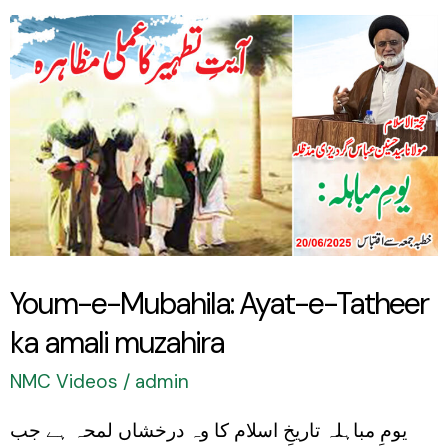
Youm-
e-
Mubahila:
Ayat-
e-
Tatheer
ka
amali
Youm-e-Mubahila: Ayat-e-Tatheer
muzahira
ka amali muzahira
NMC Videos
/
admin
یومِ مباہلہ تاریخِ اسلام کا وہ درخشاں لمحہ ہے جب