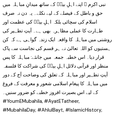
نبی اکرم ﷺ اپنے اہلِ بیتؑ کے ساتھ میدانِ مباہلہ میں
حق و باطل کے فیصلے کے لیے نکلے۔ یہ دن نہ صرف
اسلام کی سچائی بلکہ اہلِ بیتؑ کی عظمت اور
طہارت کا عملی مظاہرہ بھی ہے۔ آیتِ تطہیر کی
روشنی میں مباہلہ کا واقعہ ایک زندہ گواہی ہے کہ کن
ہستیوں کو اللہ تعالیٰ نے ہر قسم کی نجاست سے پاک
قرار دیا۔ اس خطبہ جمعہ میں جانئے: مباہلہ کا پس
منظر اور قرآنی دلائل اہلِ بیتؑ کی شراکت کا فلسفہ
آیتِ تطہیر اور مباہلہ کے تعلق کی وضاحت آج کے دور
میں مباہلہ کا پیغام اسلامی شعور و معرفت کے فروغ
کے لیے اس بصیرت افروز خطبے کو ضرور سنیں۔
#YoumEMubahila, #AyatETatheer,
#MubahilaDay, #AhlulBayt, #IslamicHistory,