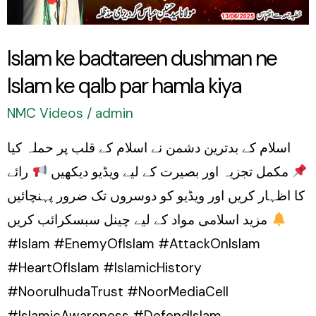
ke
qalb
Islam ke badtareen dushman ne
par
Islam ke qalb par hamla kiya
hamla
kiya
NMC Videos
/
admin
اسلام کے بدترین دشمن نے اسلام کے قلب پر حملہ کیا
مکمل تجزیہ اور بصیرت کے لیے ویڈیو دیکھیں
رائے
کا اظہار کریں اور ویڈیو کو دوسروں تک ضرور پہنچائیں
مزید اسلامی مواد کے لیے چینل سبسکرائب کریں
#Islam #EnemyOfIslam #AttackOnIslam
#HeartOfIslam #IslamicHistory
#NoorulhudaTrust #NoorMediaCell
#IslamicAwareness #DefendIslam