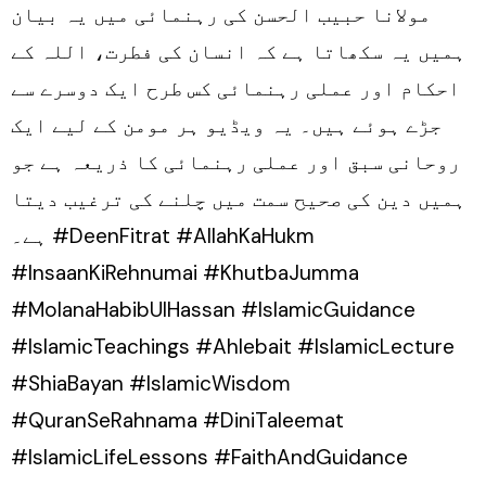
مولانا حبیب الحسن کی رہنمائی میں یہ بیان
ہمیں یہ سکھاتا ہے کہ انسان کی فطرت، اللہ کے
احکام اور عملی رہنمائی کس طرح ایک دوسرے سے
جڑے ہوئے ہیں۔ یہ ویڈیو ہر مومن کے لیے ایک
روحانی سبق اور عملی رہنمائی کا ذریعہ ہے جو
ہمیں دین کی صحیح سمت میں چلنے کی ترغیب دیتا
ہے۔ #DeenFitrat #AllahKaHukm
#InsaanKiRehnumai #KhutbaJumma
#MolanaHabibUlHassan #IslamicGuidance
#IslamicTeachings #Ahlebait #IslamicLecture
#ShiaBayan #IslamicWisdom
#QuranSeRahnama #DiniTaleemat
#IslamicLifeLessons #FaithAndGuidance