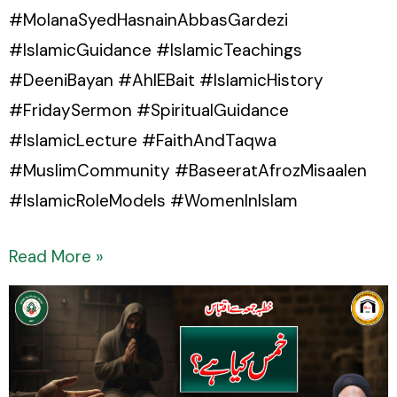
#MolanaSyedHasnainAbbasGardezi
#IslamicGuidance #IslamicTeachings
#DeeniBayan #AhlEBait #IslamicHistory
#FridaySermon #SpiritualGuidance
#IslamicLecture #FaithAndTaqwa
#MuslimCommunity #BaseeratAfrozMisaalen
#IslamicRoleModels #WomenInIslam
Read More »
Imam
Musa
Kazim
(a.s)