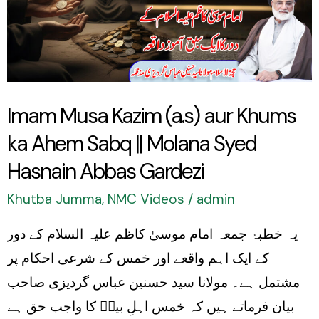
aur
Khums
ka
Ahem
Imam Musa Kazim (a.s) aur Khums
Sabq
ka Ahem Sabq || Molana Syed
||
Molana
Hasnain Abbas Gardezi
Syed
Khutba Jumma
,
NMC Videos
/
admin
Hasnain
یہ خطبۂ جمعہ امام موسیٰ کاظم علیہ السلام کے دور
Abbas
کے ایک اہم واقعے اور خمس کے شرعی احکام پر
Gardezi
مشتمل ہے۔ مولانا سید حسنین عباس گردیزی صاحب
بیان فرماتے ہیں کہ خمس اہلِ بیتؑ کا واجب حق ہے