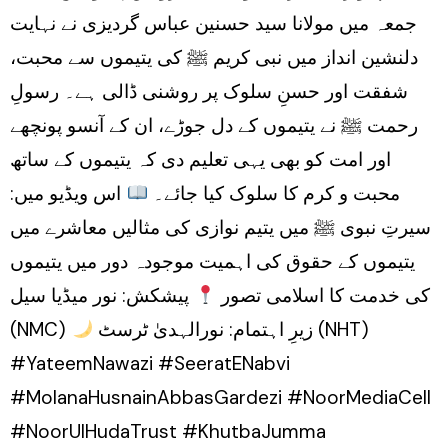
جمعہ میں مولانا سید حسنین عباس گردیزی نے نہایت
Gardezi
دلنشین انداز میں نبی کریم ﷺ کی یتیموں سے محبت،
||
شفقت اور حسنِ سلوک پر روشنی ڈالی ہے۔ رسولِ
NMC
رحمت ﷺ نے یتیموں کے دل جوڑے، ان کے آنسو پونچھے
اور امت کو بھی یہی تعلیم دی کہ یتیموں کے ساتھ
محبت و کرم کا سلوک کیا جائے۔
اس ویڈیو میں:
سیرتِ نبوی ﷺ میں یتیم نوازی کی مثالیں معاشرے میں
یتیموں کے حقوق کی اہمیت موجودہ دور میں یتیموں
کی خدمت کا اسلامی تصور
پیشکش: نور میڈیا سیل
زیرِ اہتمام: نورالہدیٰ ٹرسٹ (NHT)
(NMC)
#YateemNawazi #SeeratENabvi
#MolanaHusnainAbbasGardezi #NoorMediaCell
#NoorUlHudaTrust #KhutbaJumma