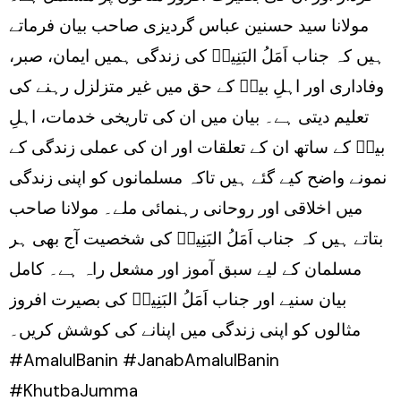
مولانا سید حسنین عباس گردیزی صاحب بیان فرماتے
ہیں کہ جناب اَمَلُ البَنِینؑ کی زندگی ہمیں ایمان، صبر،
وفاداری اور اہلِ بیتؑ کے حق میں غیر متزلزل رہنے کی
تعلیم دیتی ہے۔ بیان میں ان کی تاریخی خدمات، اہلِ
بیتؑ کے ساتھ ان کے تعلقات اور ان کی عملی زندگی کے
نمونے واضح کیے گئے ہیں تاکہ مسلمانوں کو اپنی زندگی
میں اخلاقی اور روحانی رہنمائی ملے۔ مولانا صاحب
بتاتے ہیں کہ جناب اَمَلُ البَنِینؑ کی شخصیت آج بھی ہر
مسلمان کے لیے سبق آموز اور مشعل راہ ہے۔ کامل
بیان سنیے اور جناب اَمَلُ البَنِینؑ کی بصیرت افروز
مثالوں کو اپنی زندگی میں اپنانے کی کوشش کریں۔
#AmalulBanin #JanabAmalulBanin
#KhutbaJumma