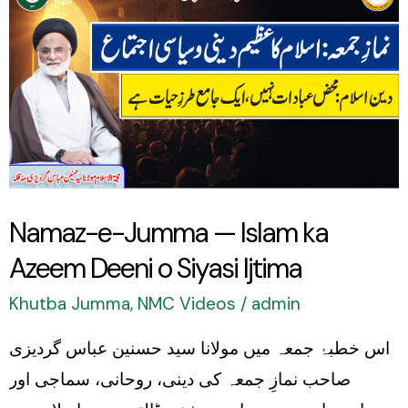
e-
Jumma
—
Islam
ka
Azeem
Deeni
Namaz-e-Jumma — Islam ka
o
Azeem Deeni o Siyasi Ijtima
Siyasi
Ijtima
Khutba Jumma
,
NMC Videos
/
admin
اس خطبۂ جمعہ میں مولانا سید حسنین عباس گردیزی
صاحب نمازِ جمعہ کی دینی، روحانی، سماجی اور