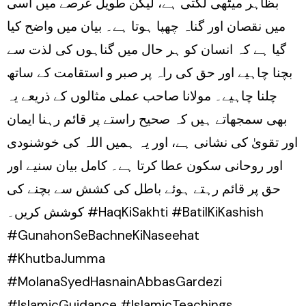
بظاہر میٹھی لگتی ہے، لیکن طویل عرصے میں اسی
میں نقصان اور گناہ چھپا ہوتا ہے۔ بیان میں واضح کیا
گیا ہے کہ انسان کو ہر حال میں گناہوں کی لذت سے
بچنا چاہیے اور حق کی راہ پر صبر و استقامت کے ساتھ
چلنا چاہیے۔ مولانا صاحب عملی مثالوں کے ذریعے یہ
بھی سمجھاتے ہیں کہ صحیح راستے پر قائم رہنا ایمان
اور تقویٰ کی نشانی ہے، اور یہ ہمیں اللہ کی خوشنودی
اور روحانی سکون عطا کرتا ہے۔ کامل بیان سنیے اور
حق پر قائم رہتے ہوئے باطل کی کشش سے بچنے کی
کوشش کریں۔ #HaqKiSakhti #BatilKiKashish
#GunahonSeBachneKiNaseehat
#KhutbaJumma
#MolanaSyedHasnainAbbasGardezi
#IslamicGuidance #IslamicTeachings