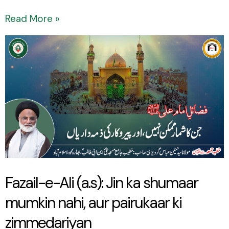
Read More »
Fazail-
e-
Ali
(a.s):
Jin
ka
shumaar
mumkin
Fazail-e-Ali (a.s): Jin ka shumaar
nahi,
mumkin nahi, aur pairukaar ki
aur
pairukaar
zimmedariyan