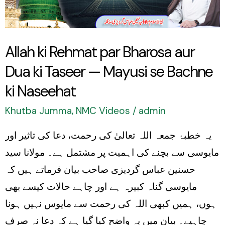
aur
Dua
ki
Allah ki Rehmat par Bharosa aur
Taseer
Dua ki Taseer — Mayusi se Bachne
—
Mayusi
ki Naseehat
se
Khutba Jumma
,
NMC Videos
/
admin
Bachne
یہ خطبۂ جمعہ اللہ تعالیٰ کی رحمت، دعا کی تاثیر اور
ki
مایوسی سے بچنے کی اہمیت پر مشتمل ہے۔ مولانا سید
Naseehat
حسنین عباس گردیزی صاحب بیان فرماتے ہیں کہ
مایوسی گناہ کبیرہ ہے اور چاہے حالات کیسے بھی
ہوں، ہمیں کبھی اللہ کی رحمت سے مایوس نہیں ہونا
چاہیے۔ بیان میں یہ واضح کیا گیا ہے کہ دعا نہ صرف