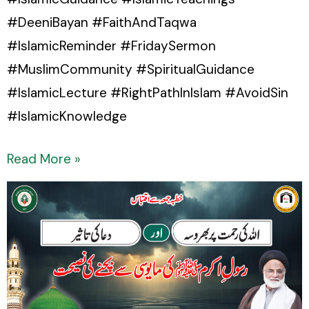
#DeeniBayan #FaithAndTaqwa
#IslamicReminder #FridaySermon
#MuslimCommunity #SpiritualGuidance
#IslamicLecture #RightPathInIslam #AvoidSin
#IslamicKnowledge
Read More »
Allah
ki
Rehmat
par
Bharosa