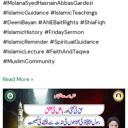
#MolanaSyedHasnainAbbasGardezi
#IslamicGuidance #IslamicTeachings
#DeeniBayan #AhlEBaitRights #ShiaFiqh
#IslamicHistory #FridaySermon
#IslamicReminder #SpiritualGuidance
#IslamicLecture #FaithAndTaqwa
#MuslimCommunity
Read More »
Haq
ki
Sakhti
aur