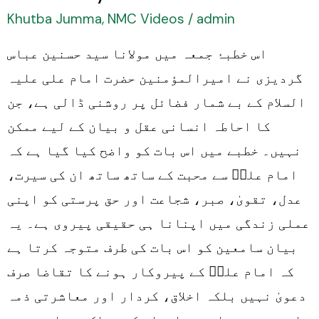
ki
Khutba Jumma
,
NMC Videos
/
admin
zimmedariyan
اس خطبۂ جمعہ میں مولانا سید حسنین عباس
گردیزی نے امیرالمؤمنین حضرت امام علی علیہ
السلام کے بے شمار فضائل پر روشنی ڈالی ہے، جن
کا احاطہ انسانی عقل و بیان کے لیے ممکن
نہیں۔ خطبے میں اس بات کو واضح کیا گیا ہے کہ
امام علیؑ سے محبت کے ساتھ ساتھ ان کی سیرت،
عدل، تقویٰ، صبر، شجاعت اور حق پرستی کو اپنی
عملی زندگی میں اپنانا ہی حقیقی پیروی ہے۔ یہ
بیان سامعین کو اس بات کی طرف متوجہ کرتا ہے
کہ امام علیؑ کے پیروکار ہونے کا تقاضا صرف
دعویٰ نہیں بلکہ اخلاق، کردار اور معاشرتی ذمہ