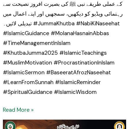
کے عملی طریقے نبی ﷺ کی بصیرت افروز نصیحت سے
رہنمائی ویڈیو کو دیکھیں، سمجھیں اور اپنے اعمال میں
تبدیلی لائیں۔ #JummaKhutba #NabiKiNaseehat
#IslamicGuidance #MolanaHasnainAbbas
#TimeManagementInIslam
#KhutbaJumma2025 #IslamicTeachings
#MuslimMotivation #ProcrastinationInIslam
#IslamicSermon #BaseeratAfrozNaseehat
#LearnFromSunnah #IslamicReminder
#SpiritualGuidance #IslamicWisdom
Read More »
Namaz-