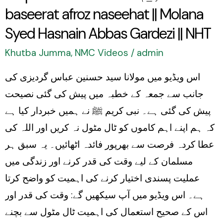
baseerat afroz naseehat || Molana
naseehat
||
Syed Hasnain Abbas Gardezi || NHT
Molana
Khutba Jumma
,
NMC Videos
/
admin
Syed
اس ویڈیو میں مولانا سید حسنین عباس گردیزی کی
Hasnain
جانب سے جمعہ کے خطبہ میں پیش کی گئی نصیحت
Abbas
پیش کی گئی ہے۔ نبی کریم ﷺ نے ہمیں خبردار کیا ہے
Gardezi
کہ ہم اپنے اہم کاموں کو ٹال مٹول نہ کریں اور اللہ کی
||
عطا کردہ فرصت سے بھرپور فائدہ اٹھائیں۔ یہ سبق ہر
NHT
مسلمان کے لیے وقت کی قدر کرنے اور زندگی میں
عملیت پسندی اختیار کرنے کی اہمیت کو واضح کرتا
ہے۔ اس ویڈیو میں آپ سیکھیں گے: وقت کی قدر اور
اس کے صحیح استعمال کی اہمیت ٹال مٹول سے بچنے