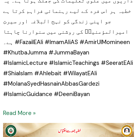
داریوں میں علوی تعلیمات کی جھلک ہونا ہے۔ یہ
خطبہ ہر اس فرد کے لیے رہنمائی فراہم کرتا ہے
جو اپنی زندگی کو نہج البلاغہ اور سیرتِ
امیرالمؤمنینؑ کی روشنی میں سنوارنا چاہتا
ہے۔ #FazailEAli #ImamAliAS #AmirUlMomineen
#KhutbaJumma #JummaBayan
#IslamicLecture #IslamicTeachings #SeeratEAli
#ShiaIslam #Ahlebait #WilayatEAli
#MolanaSyedHasnainAbbasGardezi
#IslamicGuidance #DeeniBayan
Read More »
Janab