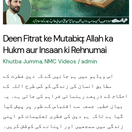
ka
Hukm
aur
Deen Fitrat ke Mutabiq: Allah ka
Insaan
Hukm aur Insaan ki Rehnumai
ki
Rehnumai
Khutba Jumma
,
NMC Videos
/
admin
اس ویڈیو میں ہم جانیں گے کہ دین فطرت کے
مطابق انسان کی زندگی کو کس طرح اللہ کے
احکام کے ذریعے رہنمائی فراہم کی جاتی ہے۔ یہ
بیان خطبہ جمعہ سے اقتباس کے طور پر پیش کیا
گیا ہے تاکہ ہم دین کی فطری تعلیمات کو اپنی
زندگی میں سمجھیں اور اپنانے کی کوشش کریں۔