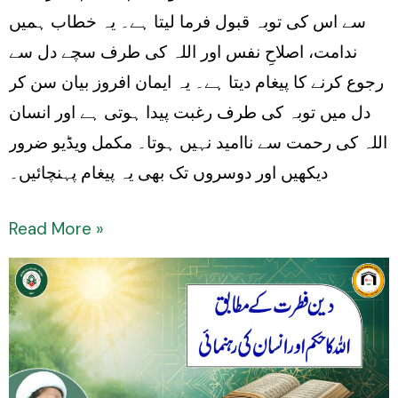
سے اس کی توبہ قبول فرما لیتا ہے۔ یہ خطاب ہمیں
ندامت، اصلاحِ نفس اور اللہ کی طرف سچے دل سے
رجوع کرنے کا پیغام دیتا ہے۔ یہ ایمان افروز بیان سن کر
دل میں توبہ کی طرف رغبت پیدا ہوتی ہے اور انسان
اللہ کی رحمت سے ناامید نہیں ہوتا۔ مکمل ویڈیو ضرور
دیکھیں اور دوسروں تک بھی یہ پیغام پہنچائیں۔
Read More »
Deen
Fitrat
ke
Mutabiq:
Allah