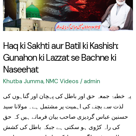
Batil
ki
Kashish:
Gunahon
Haq ki Sakhti aur Batil ki Kashish:
ki
Gunahon ki Lazzat se Bachne ki
Lazzat
se
Naseehat
Bachne
Khutba Jumma
,
NMC Videos
/
admin
ki
یہ خطبۂ جمعہ حق اور باطل کی پہچان اور گناہوں کی
Naseehat
لذت سے بچنے کی اہمیت پر مشتمل ہے۔ مولانا سید
حسنین عباس گردیزی صاحب بیان فرماتے ہیں کہ حق
کی راہ کڑوی ہو سکتی ہے جبکہ باطل کی کشش