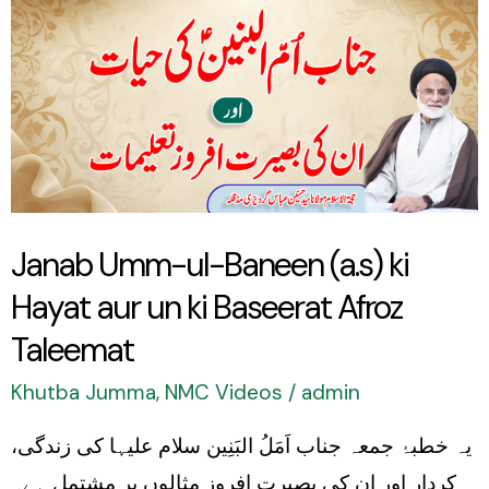
Umm-
ul-
Baneen
(a.s)
ki
Hayat
aur
Janab Umm-ul-Baneen (a.s) ki
un
Hayat aur un ki Baseerat Afroz
ki
Baseerat
Taleemat
Afroz
Khutba Jumma
,
NMC Videos
/
admin
Taleemat
یہ خطبۂ جمعہ جناب اَمَلُ البَنِین سلام علیہا کی زندگی،
کردار اور ان کی بصیرت افروز مثالوں پر مشتمل ہے۔