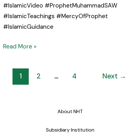
#IslamicVideo #ProphetMuhammadSAW
#IslamicTeachings #MercyOfProphet
#IslamicGuidance
Read More »
1
2
…
4
Next
→
About NHT
Subsidiary Institution