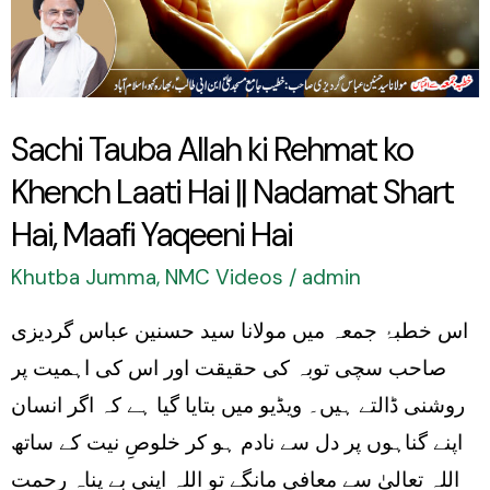
Rehmat
ko
Khench
Laati
Sachi Tauba Allah ki Rehmat ko
Hai
Khench Laati Hai || Nadamat Shart
||
Nadamat
Hai, Maafi Yaqeeni Hai
Shart
Khutba Jumma
,
NMC Videos
/
admin
Hai,
اس خطبۂ جمعہ میں مولانا سید حسنین عباس گردیزی
Maafi
صاحب سچی توبہ کی حقیقت اور اس کی اہمیت پر
Yaqeeni
روشنی ڈالتے ہیں۔ ویڈیو میں بتایا گیا ہے کہ اگر انسان
Hai
اپنے گناہوں پر دل سے نادم ہو کر خلوصِ نیت کے ساتھ
اللہ تعالیٰ سے معافی مانگے تو اللہ اپنی بے پناہ رحمت