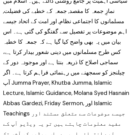
سیاسی اہمیت پر جامع روشنی ڈالتے ہیں۔ اسلام میں
نمازِ جمعہ کا مقصد, جمعہ کے خطبے کی فضیلت,
مسلمانوں کا اجتماعی نظام, اور امت کے اتحاد جیسے
اہم موضوعات پر تفصیل سے گفتگو کی گئی ہے۔ اس
بیان میں یہ بھی واضح کیا گیا ہے کہ جمعہ کا خطبہ
کس طرح مسلمانوں میں دینی شعور بیدار کرتا ہے،
سماجی اصلاح کا ذریعہ بنتا ہے اور موجودہ دور کے
چیلنجز کو سمجھنے میں رہنمائی فراہم کرتا ہے۔ اگر
آپ Jumma Prayer, Khutba Jumma, Islamic
Lecture, Islamic Guidance, Molana Syed Hasnain
Abbas Gardezi, Friday Sermon, اور Islamic
Teachings جیسے موضوعات سے متعلق مستند اور
مفید معلومات چاہتے ہیں تو یہ ویڈیو آپ کے
لیے انتہائی اہم ہے۔ اس ویڈیو کو آخر تک