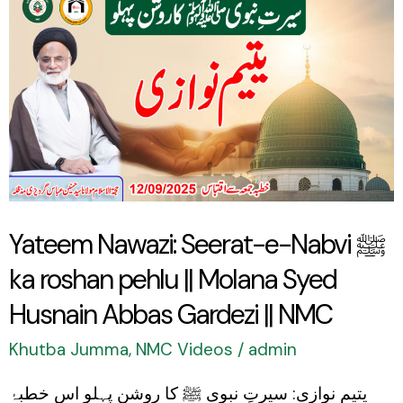
Nawazi:
Seerat-
e-
Nabvi
ﷺ
ka
roshan
Yateem Nawazi: Seerat-e-Nabvi ﷺ
pehlu
ka roshan pehlu || Molana Syed
||
Molana
Husnain Abbas Gardezi || NMC
Syed
Khutba Jumma
,
NMC Videos
/
admin
Husnain
یتیم نوازی: سیرتِ نبوی ﷺ کا روشن پہلو اس خطبۂ
Abbas