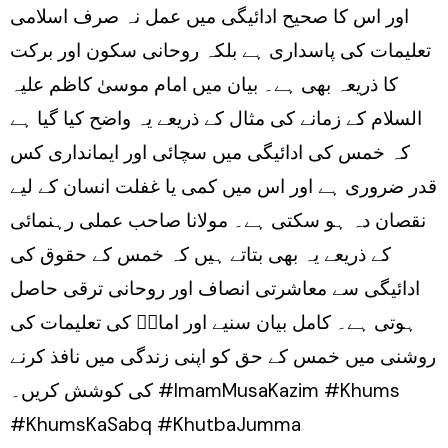
اور اس کا صحیح ادائیگی میں عمل نہ صرف اسلامی
تعلیمات کی پاسداری ہے بلکہ روحانی سکون اور برکت
کا ذریعہ بھی ہے۔ بیان میں امام موسیٰ کاظم علیہ
السلام کے زمانے کی مثال کے ذریعے یہ واضح کیا گیا ہے
کہ خمس کی ادائیگی میں سچائی اور ایمانداری کس
قدر ضروری ہے اور اس میں کمی یا غفلت انسان کے لیے
نقصان دہ ہو سکتی ہے۔ مولانا صاحب عملی رہنمائی
کے ذریعے یہ بھی بتاتے ہیں کہ خمس کے حقوق کی
ادائیگی سے معاشرتی انصاف اور روحانی ترقی حاصل
ہوتی ہے۔ کامل بیان سنیے اور امامؑ کی تعلیمات کی
روشنی میں خمس کے حق کو اپنی زندگی میں نافذ کرنے
کی کوشش کریں۔ #ImamMusaKazim #Khums
#KhumsKaSabq #KhutbaJumma