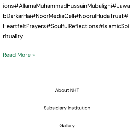
ions#AllamaMuhammadHussainMubalighi#Jawa
bDarkarHai#NoorMediaCell#NoorulHudaTrust#
HeartfeltPrayers#SoulfulReflections#IslamicSpi
rituality
Read More »
About NHT
Subsidiary Institution
Gallery