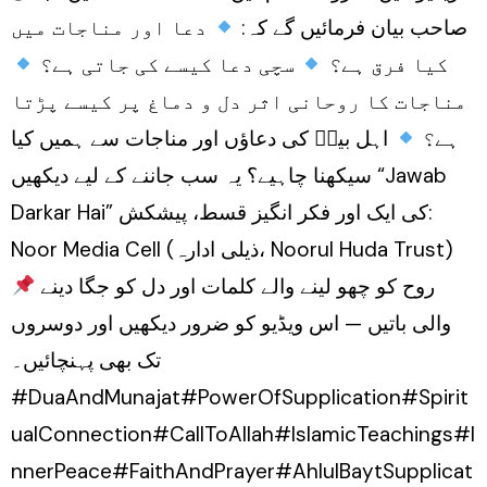
صاحب بیان فرمائیں گے کہ:
دعا اور مناجات میں
کیا فرق ہے؟
سچی دعا کیسے کی جاتی ہے؟
مناجات کا روحانی اثر دل و دماغ پر کیسے پڑتا
ہے؟
اہل بیتؑ کی دعاؤں اور مناجات سے ہمیں کیا
سیکھنا چاہیے؟ یہ سب جاننے کے لیے دیکھیں “Jawab
Darkar Hai” کی ایک اور فکر انگیز قسط، پیشکش:
Noor Media Cell (ذیلی ادارہ، Noorul Huda Trust)
روح کو چھو لینے والے کلمات اور دل کو جگا دینے
والی باتیں — اس ویڈیو کو ضرور دیکھیں اور دوسروں
تک بھی پہنچائیں۔
#DuaAndMunajat#PowerOfSupplication#Spirit
ualConnection#CallToAllah#IslamicTeachings#I
nnerPeace#FaithAndPrayer#AhlulBaytSupplicat