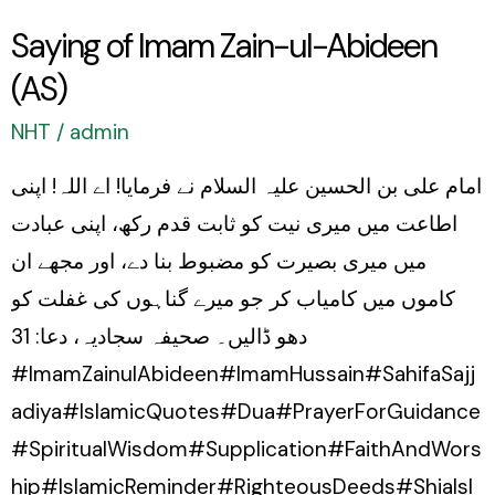
Saying of Imam Zain-ul-Abideen
(AS)
NHT
/
admin
امام علی بن الحسین علیہ السلام نے فرمایا! اے اللہ! اپنی
اطاعت میں میری نیت کو ثابت قدم رکھ، اپنی عبادت
میں میری بصیرت کو مضبوط بنا دے، اور مجھے ان
کاموں میں کامیاب کر جو میرے گناہوں کی غفلت کو
دھو ڈالیں۔ صحیفہ سجادیہ، دعا: 31
#ImamZainulAbideen#ImamHussain#SahifaSajj
adiya#IslamicQuotes#Dua#PrayerForGuidance
#SpiritualWisdom#Supplication#FaithAndWors
hip#IslamicReminder#RighteousDeeds#ShiaIsl