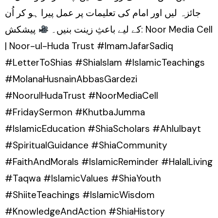
جائزہ لیں اور امام کی تعلیمات پر عمل پیرا ہو کر اُن
کے لیے باعثِ زینت بنیں۔
پیشکش: Noor Media Cell
| Noor-ul-Huda Trust #ImamJafarSadiq
#LetterToShias #ShiaIslam #IslamicTeachings
#MolanaHusnainAbbasGardezi
#NoorulHudaTrust #NoorMediaCell
#FridaySermon #KhutbaJumma
#IslamicEducation #ShiaScholars #Ahlulbayt
#SpiritualGuidance #ShiaCommunity
#FaithAndMorals #IslamicReminder #HalalLiving
#Taqwa #IslamicValues #ShiaYouth
#ShiiteTeachings #IslamicWisdom
#KnowledgeAndAction #ShiaHistory