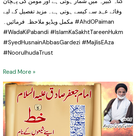
گناہ کبیرہ میں شمار ہوتی ہے اور مومن کی پہچان
وفائے عہد سے کیسے ہوتی ہے۔ مزید تفصیل کے لیے
مکمل ویڈیو ملاحظہ فرمائیں۔ #AhdOPaiman
#WadaKiPabandi #IslamKaSakhtTareenHukm
#SyedHusnainAbbasGardezi #MajlisEAza
#NoorulhudaTrust
Read More »
Imam
Jafar
Sadiq
(a.s)
ka