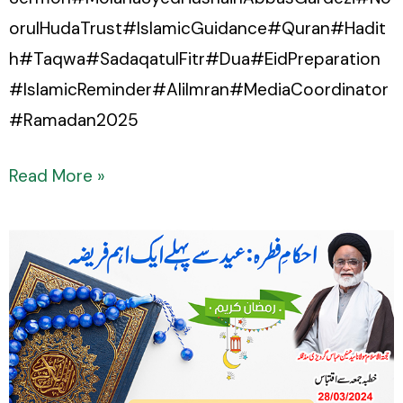
orulHudaTrust#IslamicGuidance#Quran#Hadit
h#Taqwa#SadaqatulFitr#Dua#EidPreparation
#IslamicReminder#AliImran#MediaCoordinator
#Ramadan2025
Read More »
Ahkam-
e-
Fitrah:
Fitrah
aur
Madaris