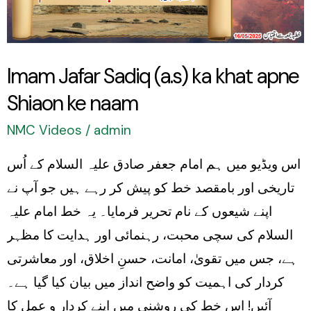
khat
apne
Shiaon
Imam Jafar Sadiq (a.s) ka khat apne
ke
Shiaon ke naam
naam
NMC Videos
/
admin
اس ویڈیو میں ہم امام جعفر صادق علیہ السلام کے اُس
تاریخی اور بامقصد خط کو پیش کر رہے ہیں جو آپ نے
اپنے شیعوں کے نام تحریر فرمایا۔ یہ خط امام علیہ
السلام کی سچی محبت، رہنمائی اور ہدایت کا مظہر
ہے، جس میں تقویٰ، امانت، حسنِ اخلاق، اور معاشرتی
کردار کی اہمیت کو واضح انداز میں بیان کیا گیا ہے۔
آئیں! اس خط کی روشنی میں اپنے کردار و عمل کا