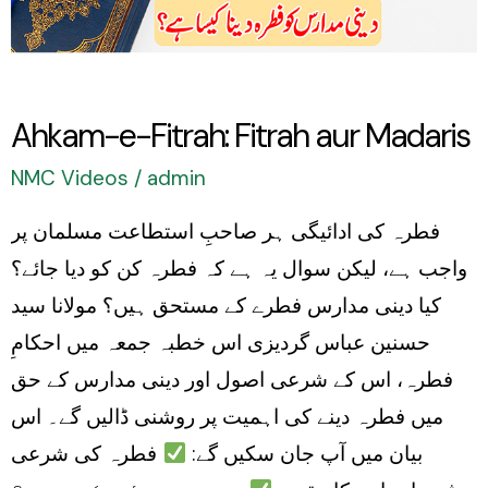
Ahkam-e-Fitrah: Fitrah aur Madaris
NMC Videos
/
admin
فطرہ کی ادائیگی ہر صاحبِ استطاعت مسلمان پر
واجب ہے، لیکن سوال یہ ہے کہ فطرہ کن کو دیا جائے؟
کیا دینی مدارس فطرے کے مستحق ہیں؟ مولانا سید
حسنین عباس گردیزی اس خطبہ جمعہ میں احکامِ
فطرہ، اس کے شرعی اصول اور دینی مدارس کے حق
میں فطرہ دینے کی اہمیت پر روشنی ڈالیں گے۔ اس
بیان میں آپ جان سکیں گے:
فطرہ کی شرعی