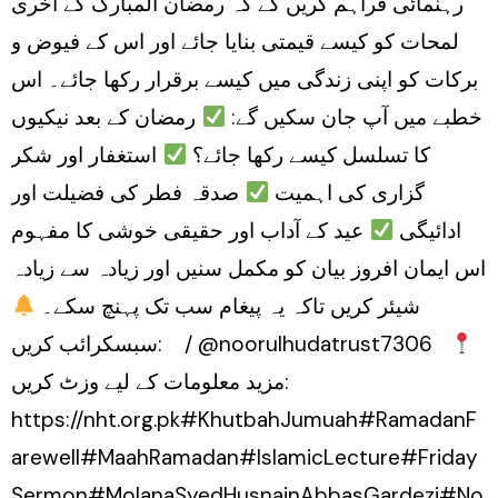
رہنمائی فراہم کریں گے کہ رمضان المبارک کے آخری
لمحات کو کیسے قیمتی بنایا جائے اور اس کے فیوض و
برکات کو اپنی زندگی میں کیسے برقرار رکھا جائے۔ اس
خطبے میں آپ جان سکیں گے:
رمضان کے بعد نیکیوں
کا تسلسل کیسے رکھا جائے؟
استغفار اور شکر
گزاری کی اہمیت
صدقہ فطر کی فضیلت اور
ادائیگی
عید کے آداب اور حقیقی خوشی کا مفہوم
اس ایمان افروز بیان کو مکمل سنیں اور زیادہ سے زیادہ
شیئر کریں تاکہ یہ پیغام سب تک پہنچ سکے۔
سبسکرائب کریں: / @noorulhudatrust7306
مزید معلومات کے لیے وزٹ کریں:
https://nht.org.pk#KhutbahJumuah#RamadanF
arewell#MaahRamadan#IslamicLecture#Friday
Sermon#MolanaSyedHusnainAbbasGardezi#No