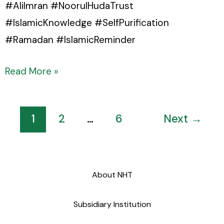
#AliImran #NoorulHudaTrust
#IslamicKnowledge #SelfPurification
#Ramadan #IslamicReminder
Read More »
1
2
…
6
Next
→
About NHT
Subsidiary Institution