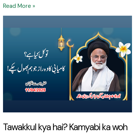
Read More »
Tawakkul
kya
hai?
Kamyabi
ka
woh
raaz
jo
hum
bhool
chuke!
Tawakkul kya hai? Kamyabi ka woh