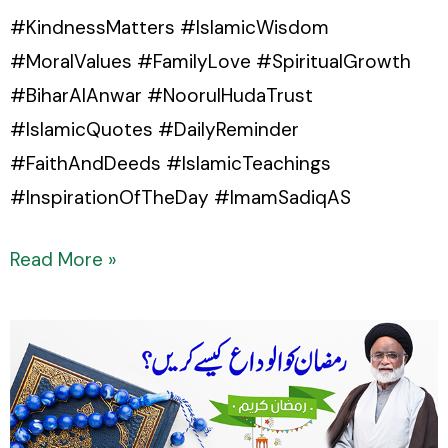
#KindnessMatters #IslamicWisdom
#MoralValues #FamilyLove #SpiritualGrowth
#BiharAlAnwar #NoorulHudaTrust
#IslamicQuotes #DailyReminder
#FaithAndDeeds #IslamicTeachings
#InspirationOfTheDay #ImamSadiqAS
Read More »
Maah-
e-
Ramadan
Ko
Alwida