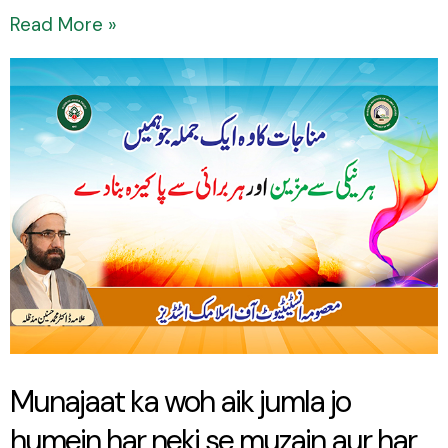
Read More »
Munajaat
ka
woh
aik
jumla
jo
humein
har
neki
se
Munajaat ka woh aik jumla jo
muzain
humein har neki se muzain aur har
aur