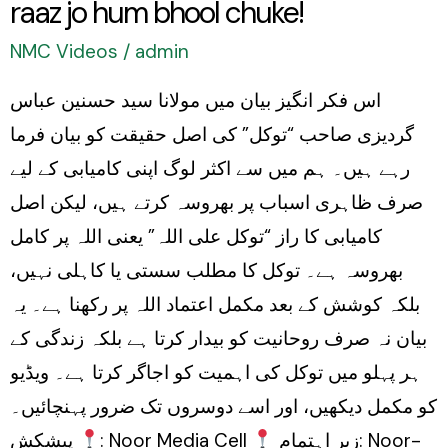
raaz jo hum bhool chuke!
NMC Videos
/
admin
اس فکر انگیز بیان میں مولانا سید حسنین عباس
گردیزی صاحب “توکل” کی اصل حقیقت کو بیان فرما
رہے ہیں۔ ہم میں سے اکثر لوگ اپنی کامیابی کے لیے
صرف ظاہری اسباب پر بھروسہ کرتے ہیں، لیکن اصل
کامیابی کا راز “توکل علی اللہ” یعنی اللہ پر کامل
بھروسہ ہے۔ توکل کا مطلب سستی یا کاہلی نہیں،
بلکہ کوشش کے بعد مکمل اعتماد اللہ پر رکھنا ہے۔ یہ
بیان نہ صرف روحانیت کو بیدار کرتا ہے بلکہ زندگی کے
ہر پہلو میں توکل کی اہمیت کو اجاگر کرتا ہے۔ ویڈیو
کو مکمل دیکھیں، اور اسے دوسروں تک ضرور پہنچائیں۔
زیر اہتمام: Noor-
پیشکش: Noor Media Cell