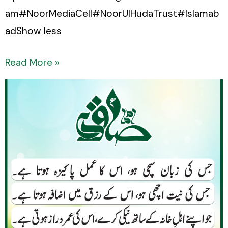
am#NoorMediaCell#NoorUlHudaTrust#Islamab
adShow less
Read More »
Sayings
Of
Imam
Sadiq
(AS)