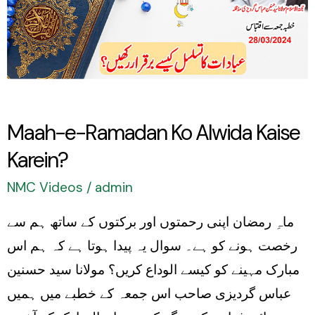
Kaise
Karein?
Maah-e-Ramadan Ko Alwida Kaise
Karein?
NMC Videos
/
admin
ماہِ رمضان اپنی رحمتوں اور برکتوں کے ساتھ ہم سے
رخصت ہونے کو ہے۔ سوال یہ پیدا ہوتا ہے کہ ہم اس
مبارک مہینے کو کیسے الوداع کریں؟ مولانا سید حسنین
عباس گردیزی صاحب اس جمعہ کے خطبے میں ہمیں