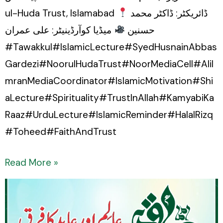
ul-Huda Trust, Islamabad
ڈائریکٹر: ڈاکٹر محمد
حسنین
میڈیا کوآرڈینیٹر: علی عمران
#Tawakkul#IslamicLecture#SyedHusnainAbbas
Gardezi#NoorulHudaTrust#NoorMediaCell#AliI
mranMediaCoordinator#IslamicMotivation#Shi
aLecture#Spirituality#TrustInAllah#KamyabiKa
Raaz#UrduLecture#IslamicReminder#HalalRizq
#Toheed#FaithAndTrust
Read More »
Sayings
Of
Imam