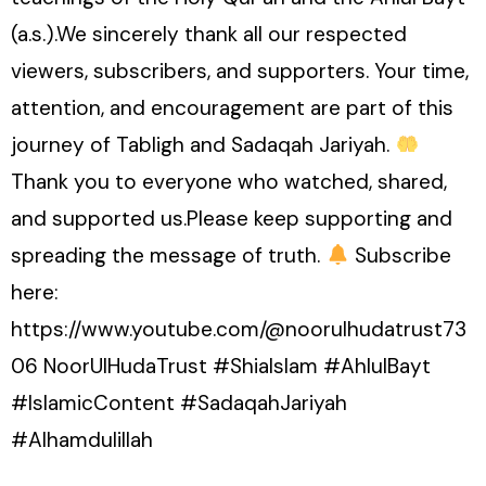
(a.s.).We sincerely thank all our respected
viewers, subscribers, and supporters. Your time,
attention, and encouragement are part of this
journey of Tabligh and Sadaqah Jariyah.
Thank you to everyone who watched, shared,
and supported us.Please keep supporting and
spreading the message of truth.
Subscribe
here:
https://www.youtube.com/@noorulhudatrust73
06 NoorUlHudaTrust #ShiaIslam #AhlulBayt
#IslamicContent #SadaqahJariyah
#Alhamdulillah