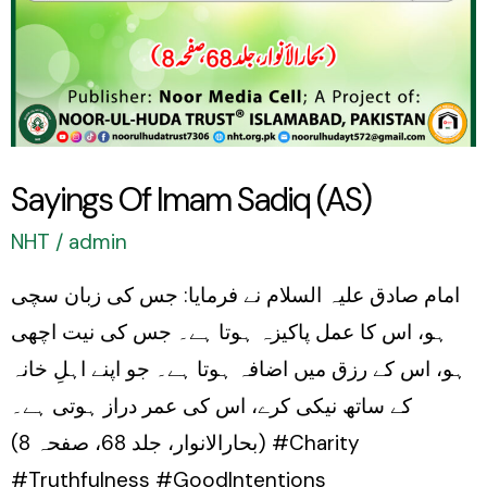
Sayings Of Imam Sadiq (AS)
NHT
/
admin
امام صادق علیہ السلام نے فرمایا: جس کی زبان سچی
ہو، اس کا عمل پاکیزہ ہوتا ہے۔ جس کی نیت اچھی
ہو، اس کے رزق میں اضافہ ہوتا ہے۔ جو اپنے اہلِ خانہ
کے ساتھ نیکی کرے، اس کی عمر دراز ہوتی ہے۔
(بحارالانوار، جلد 68، صفحہ 8) #Charity
#Truthfulness #GoodIntentions