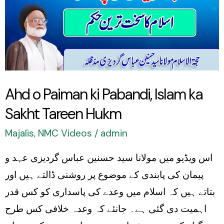
ki
Pabandi,
Islam
ka
Sakht
Ahd o Paiman ki Pabandi, Islam ka
Tareen
Sakht Tareen Hukm
Hukm
Majalis
,
NMC Videos
/
admin
اس ویڈیو میں مولانا سید حسنین عباس گردیزی عہد و
پیمان کی پابندی کے موضوع پر روشنی ڈالتے ہیں اور
بتاتے ہیں کہ اسلام میں وعدے کی پاسداری کو کس قدر
اہمیت دی گئی ہے۔ جانئے کہ وعدہ خلافی کس طرح