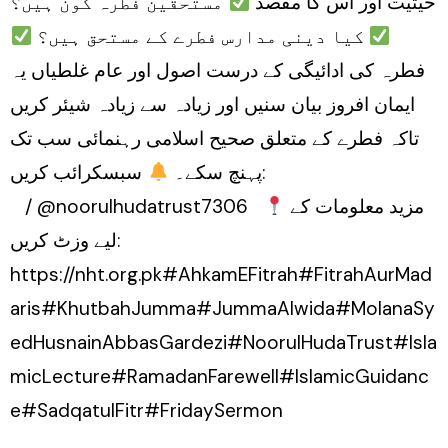
حیثیت اور اس کا مقصد
مستحقین فطرہ کون ہیں؟
کیا دینی مدارس فطرے کے مستحق ہیں؟
فطرہ کی ادائیگی کے درست اصول اور عام غلطیاں یہ
ایمان افروز بیان سنیں اور زیادہ سے زیادہ شیئر کریں
تاکہ فطرے کے متعلق صحیح اسلامی رہنمائی سب تک
پہنچ سکے۔
سبسکرائب کریں:
/ @noorulhudatrust7306
مزید معلومات کے
لیے وزٹ کریں:
https://nht.org.pk#AhkamEFitrah#FitrahAurMad
aris#KhutbahJumma#JummaAlwida#MolanaSy
edHusnainAbbasGardezi#NoorulHudaTrust#Isla
micLecture#RamadanFarewell#IslamicGuidanc
e#SadqatulFitr#FridaySermon