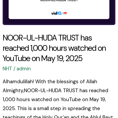
YouTube
on
May
19,
NOOR-UL-HUDA TRUST has
2025
reached 1,000 hours watched on
YouTube on May 19, 2025
NHT
/
admin
Alhamdulillah! With the blessings of Allah
Almighty,NOOR-UL-HUDA TRUST has reached
1,000 hours watched on YouTube on May 19,
2025. This is a small step in spreading the
teachings of the Holy Qur’an and the Ahlul Bayt