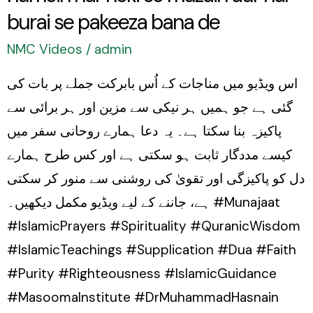
burai se pakeeza bana de
har
burai
NMC Videos
/
admin
se
اس ویڈیو میں مناجات کے اُس بابرکت جملے پر بات کی
pakeeza
گئی ہے جو ہمیں ہر نیکی سے مزین اور ہر برائی سے
bana
پاکیزہ بنا سکتا ہے۔ یہ دعا ہمارے روحانی سفر میں
de
کیسے مددگار ثابت ہو سکتی ہے اور کس طرح ہمارے
دل کو پاکیزگی اور تقویٰ کی روشنی سے منور کر سکتی
ہے، جاننے کے لیے ویڈیو مکمل دیکھیں۔ #Munajaat
#IslamicPrayers #Spirituality #QuranicWisdom
#IslamicTeachings #Supplication #Dua #Faith
#Purity #Righteousness #IslamicGuidance
#MasoomaInstitute #DrMuhammadHasnain