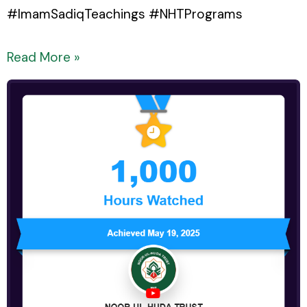
#ImamSadiqTeachings #NHTPrograms
Read More »
NOOR-
UL-
HUDA
TRUST
has
reached
1,000
hours
watched
on