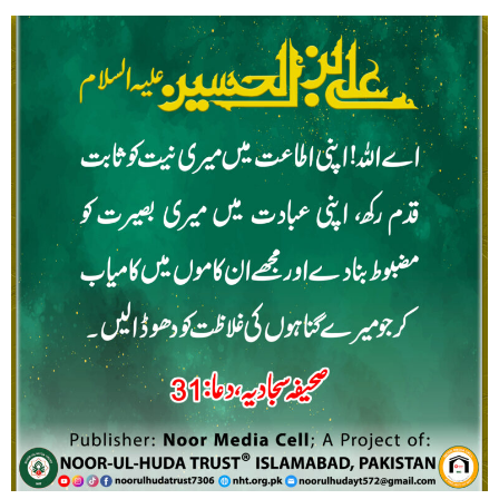
Saying
of
Imam
Zain-
ul-
Abideen
(AS)