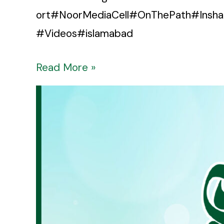
ort#NoorMediaCell#OnThePath#Insha
#Videos#islamabad
Read More »
Sayings
Of
Imam
Sadiq
(AS)