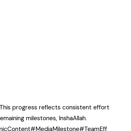
This progress reflects consistent effort
maining milestones, InshaAllah.
micContent#MediaMilestone#TeamEff