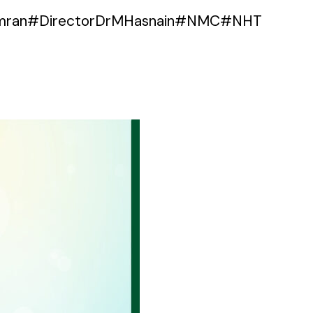
liImran#DirectorDrMHasnain#NMC#NHT