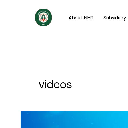
Skip
Post
to
pagination
About NHT
Subsidiary 
content
videos
Ahd
o