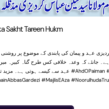
 ka Sakht Tareen Hukm
یزی عہد و پیمان کی پابندی کے موضوع پر روشنی ڈا
۔ جانئے کہ وعدہ خلافی کس طرح گناہ کبیرہ میں 
عہد سے کیسے ہ #AhdOPaiman #WadaKiPabandi
inAbbasGardezi #MajlisEAza #NoorulhudaTru