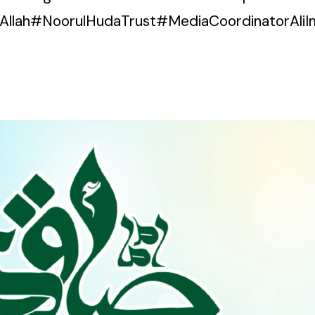
Allah#NoorulHudaTrust#MediaCoordinatorA