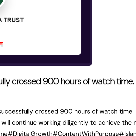
lly crossed 900 hours of watch time.
successfully crossed 900 hours of watch time. 
l continue working diligently to achieve the re
ne#DigitalGrowth#ContentWithPurpose#Isla