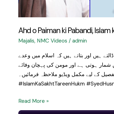
Ahd o Paiman ki Pabandi, Islam
Majalis
,
NMC Videos
/
admin
لتے ہیں اور بتاتے ہیں کہ اسلام میں وعدے
شمار ہوتی ہے اور مومن کی پہچان وفائے
وتی ہے۔ مزید تفصیل کے لیے مکمل ویڈیو ملاحظہ فرمائیں۔
#IslamKaSakhtTareenHukm #SyedHusna
Read More »