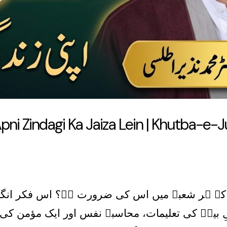
pni Zindagi Ka Jaiza Lein | Khutba-e
گی کے ہر شعبے میں اس کی ضرورت ہے؟ اس فکر انگیز
 بیتؑ کی تعلیمات، محاسبۂ نفس اور ایک مؤمن کی 