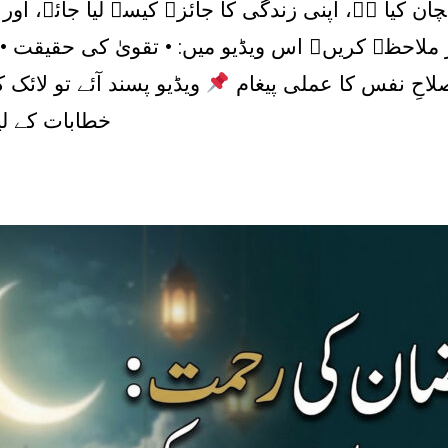
 کیا ہے، اپنی زندگی کا جائزہ کیسے لیا جائے، اور 
ر ملاحظہ کریں۔ اس ویڈیو میں: • تقویٰ کی حقیقت
صلاحِ نفس کا عملی پیغام
ویڈیو پسند آئے تو لائک
خطابات کے ل