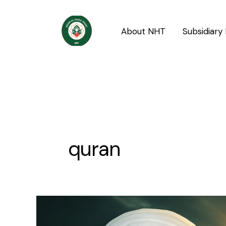
Skip
Post
to
pagination
About NHT
Subsidiary 
content
quran
Taqwa:
Khuda