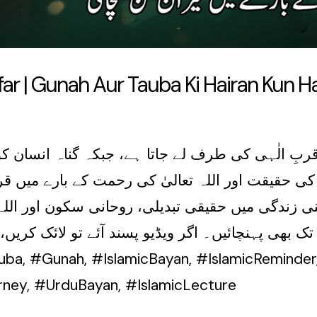
far | Gunah Aur Tauba Ki Hairan Kun 
 قربِ الٰہی کی طرف لے جاتا ہے، جبکہ گناہ انسان 
کی حقیقت اور اللہ تعالیٰ کی رحمت کے بارے میں ق
ی زندگی میں حقیقی تبدیلی، روحانی سکون اور اللہ 
 بھی پہنچائیں۔ اگر ویڈیو پسند آئے تو لائک کریں،
urney, #UrduBayan, #IslamicLecture