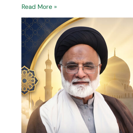
Read More »
Kya
Aap
Allah
Ke
Pasandeeda
Bandon
Mein
Shamil
Hain?
Allah
Ke