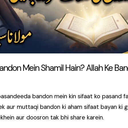
ndon Mein Shamil Hain? Allah Ke Band
e pasandeeda bandon mein kin sifaat ko pasand f
ek aur muttaqi bandon ki aham sifaat bayan ki gay
khein aur doosron tak bhi share karein.