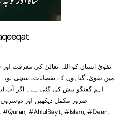
Haqeeqat
تقویٰ انسان کو اللہ تعالیٰ کی معرفت اور
میں تقویٰ، گناہوں کے نقصانات، سچی توبہ 
اہم گفتگو پیش کی گئی ہے۔ اگر آپ اپن
ضرور مکمل دیکھیں اور دوسروں تک