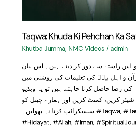
Taqwa: Khuda Ki Pehchan Ka Sa
Khutba Jumma
,
NMC Videos
/
admin
کو اس راستے سے دور کر دیتے ہیں۔ اس بیان
رآن و اہل بیتؑ کی تعلیمات کی روشنی میں
کی رضا حاصل کرنا چاہتے ہیں تو یہ ویڈیو
 شیئر کریں، کمنٹ کریں اور ہمارے چینل کو
سبسکرائب کرنا نہ بھولیں۔ #Taqwa, #Tauba, #Gunah, #IslamicBayan, #IslamicReminder, #Quran, #AhlulBayt, #Islam, #Deen,
#Hidayat, #Allah, #Iman, #SpiritualJo