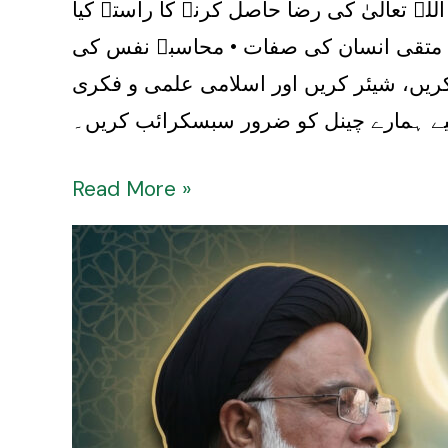
اللہ تعالیٰ کی رضا حاصل کرنے کا راستہ کیا
 • متقی انسان کی صفات • محاسبۂ نفس کی
 کریں، شیئر کریں اور اسلامی علمی و فکری
یے ہمارے چینل کو ضرور سبسکرائب کریں۔
Read More »
Maah
e
Ramzan
Ki
Rehmat
|