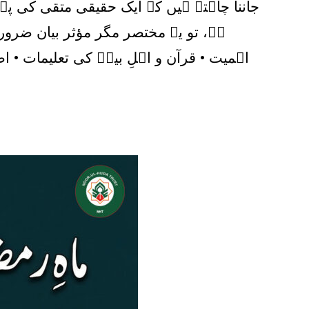
جاننا چاہتے ہیں کہ ایک حقیقی متقی کی پہچان
ہے، تو یہ مختصر مگر مؤثر بیان ضرو
اہمیت • قرآن و اہلِ بیتؑ کی تعلیمات • ا