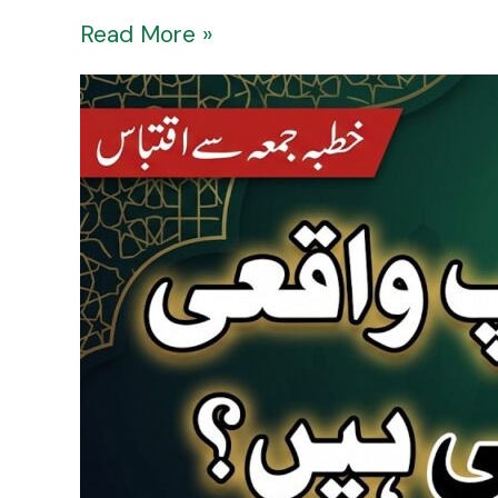
Read More »
Kya
Aap
Waqai
Muttaqi
Hain?
Apni
Zindagi
Ka
Jaiza
Lein