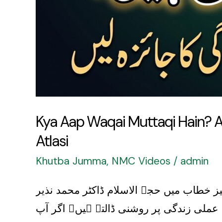
|
Khutba-
e-
Juma
|
Dr
Muhammad
Kya Aap Waqai Muttaqi Hain? A
Nazir
Atlasi
Atlasi
Khutba Jumma
,
NMC Videos
/
admin
 خطاب میں حجۃ الاسلام ڈاکٹر محمد نذیر
عملی زندگی پر روشنی ڈالتے ہیں۔ اگر آپ