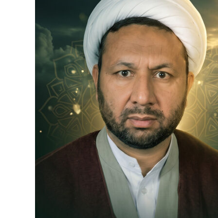
Ki
Pehchan
Ka
Safar
|
Gunah
Aur
Tauba
Ki
Hairan
Kun
Haqeeqat