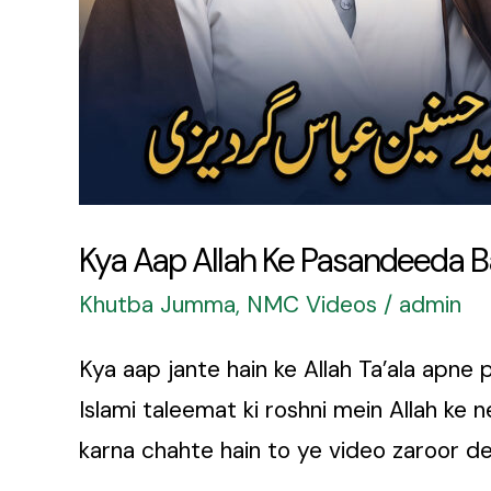
Bandon
Ki
Sifaat
Zaroor
Janain
Kya Aap Allah Ke Pasandeeda Ba
Khutba Jumma
,
NMC Videos
/
admin
Kya aap jante hain ke Allah Ta’ala apn
Islami taleemat ki roshni mein Allah ke n
karna chahte hain to ye video zaroor de